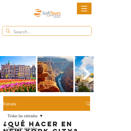
6852-2113
Ventas@destinytourspanama.com
Entrada
Todas las entradas
¿Qué hacer en
Todas las entradas