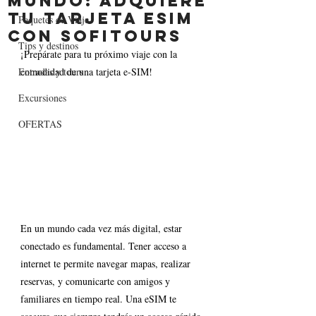
Mundo: Adquiere
tu Tarjeta eSIM
Paquetes de Viaje
con Sofitours
Tips y destinos
¡Prepárate para tu próximo viaje con la 
Entradas y tours
comodidad de una tarjeta e-SIM!
Excursiones
OFERTAS
En un mundo cada vez más digital, estar 
conectado es fundamental. Tener acceso a 
internet te permite navegar mapas, realizar 
reservas, y comunicarte con amigos y 
familiares en tiempo real. Una eSIM te 