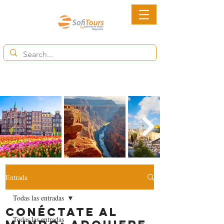
6852-2113
Ventas@destinytourspanama.com
Entrada
Todas las entradas
Conéctate al
Todas las entradas