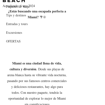
Beach
Actualizado:
6 ago 2024
Paquetes de Viaje
¿Estás buscando una escapada perfecta a 
Tips y destinos
Miami?
 🌴🌞 
Entradas y tours
Excursiones
OFERTAS
Miami es una ciudad llena de vida, 
cultura y diversión
. Desde sus playas de 
arena blanca hasta su vibrante vida nocturna, 
pasando por sus famosos centros comerciales 
y deliciosos restaurantes, hay algo para 
todos. Con nuestro paquete, tendrás la 
oportunidad de explorar lo mejor de Miami 
sin complicaciones.