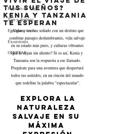
Vivir el Viaje de
tus Sueños?
Paquetes de Viaje
Kenia y Tanzania
Tips y destinos
te Esperan
Entradas y tours
¿Alguna vez has soñado con un destino que 
combine paisajes deslumbrantes, vida salvaje 
Excursiones
en su estado más puro, y culturas vibrantes 
OFERTAS
que te dejan sin aliento? Si es así, Kenia y 
Tanzania son la respuesta a ese llamado. 
Prepárate para una aventura que despertará 
todos tus sentidos, en un rincón del mundo 
que redefine la palabra "espectacular".
 Explora la 
Naturaleza 
Salvaje en su 
Máxima 