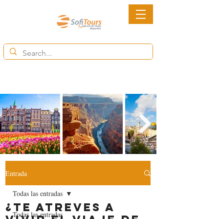
6852-2113
Ventas@destinytourspanama.com
Entrada
Todas las entradas
¿Te Atreves a
Todas las entradas