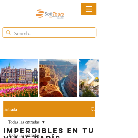
6852-2113
Ventas@destinytourspanama.com
Entrada
Todas las entradas
Imperdibles en tu
Todas las entradas