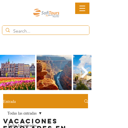
6852-2113
Ventas@destinytourspanama.com
Entrada
Todas las entradas
Vacaciones
Todas las entradas