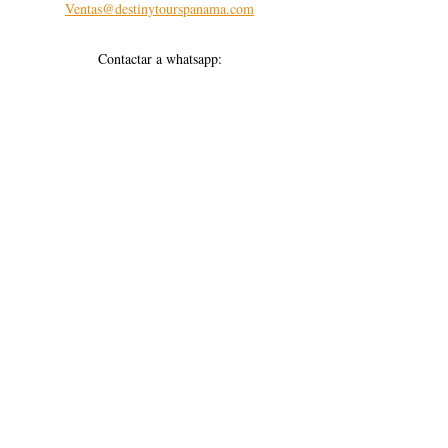
Ventas@destinytourspanama.com
Contactar a whatsapp:
Contactar
Sofitours - Agencia de Viajes Panamá
¡Tu mejor opción para viajar!
Paquetes de Viaje
Entradas relacionadas
Ver todo