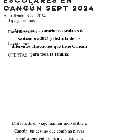
Escolares en
Cancún Sept 2024
Paquetes de Viaje
Actualizado:
3 oct 2024
Tips y destinos
Aprovecha las vacaciones escolares de 
Entradas y tours
septiembre 2024 y disfruta de las 
Excursiones
diferentes atracciones que tiene Cancún 
para toda la familia!
OFERTAS
Disfruta de un viaje familiar inolvidable a 
Cancún, un destino que combina playas 
paradisíacas, cultura rica y actividades 