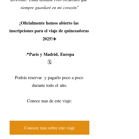
siempre guardaré en mi corazón"
¡Oficialmente hemos abierto las 
inscripciones para el viaje de quincea
eras 
ñ
2025!✈️
París y Madrid, Europa
📍
🗓️
Podrás reservar  y pagarlo poco a poco 
durante todo el
año.
Conoce mas de este viaje:
Conocer más sobre este viaje