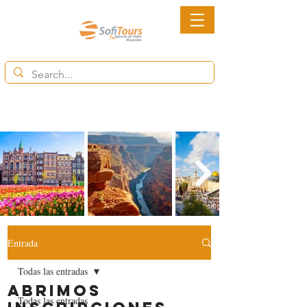
6852-2113
Ventas@destinytourspanama.com
Entrada
Todas las entradas
Abrimos
Todas las entradas