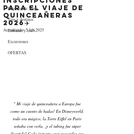
inscripciones
para el viaje de
Paquetes de Viaje
Quinceañeras
Tips y destinos
2026✈️
Actualizado:
5 feb 2025
Entradas y tours
Excursiones
OFERTAS
" Mi viaje de quinceañera a Europa fue 
como un cuento de hadas! En Disneyworld, 
todo era mágico, la Torre Eiffel en París 
soñaba con verla, ¡y el tubing fue súper 
divertido! Cada instante creó recuerdos que 