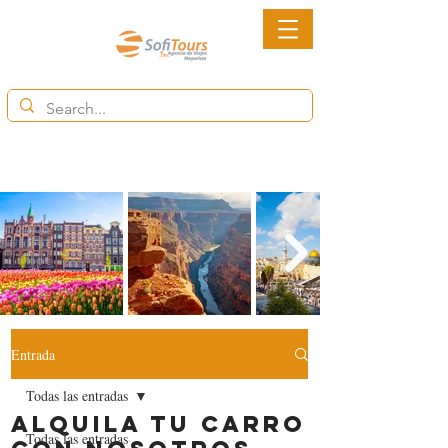
6852-2113
Ventas@destinytourspanama.com
Entrada
Todas las entradas
Alquila tu carro
Todas las entradas