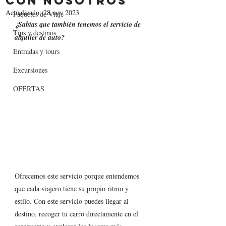
con nosotros
Actualizado:
28 nov 2023
Paquetes de Viaje
¿Sabías que también tenemos el servicio de 
Tips y destinos
alquiler de auto?
Entradas y tours
Excursiones
OFERTAS
Ofrecemos este servicio porque entendemos 
que cada viajero tiene su propio ritmo y 
estilo. Con este servicio puedes llegar al 
destino, recoger tu carro directamente en el 