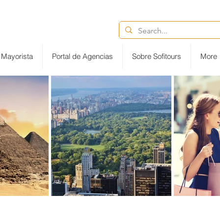
Ventas@destinytourspanama.com
6852-2113
Mayorista
Portal de Agencias
Sobre Sofitours
More