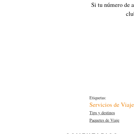
 Si tu número de acción juega con la lotería te exime de pagar las siguiente semanas de tu 
clu
Etiquetas:
Servicios de Viaje
Tips y destinos
Paquetes de Viaje