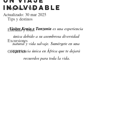
un viaje
inolvidable
Paquetes de Viaje
Actualizado:
30 mar 2025
Tips y destinos
Visitar Kenia y Tanzania
 es una experiencia 
Entradas y tours
única debido a su asombrosa diversidad 
Excursiones
natural y vida salvaje. Sumérgete en una 
experiencia única en África que te dejará 
OFERTAS
recuerdos para toda la vida
.