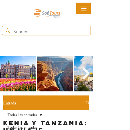
6852-2113
Ventas@destinytourspanama.com
Entrada
Todas las entradas
Kenia y Tanzania:
Todas las entradas