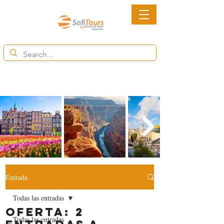
6852-2113
Ventas@destinytourspanama.com
Entrada
Todas las entradas
OFERTA: 2
Todas las entradas