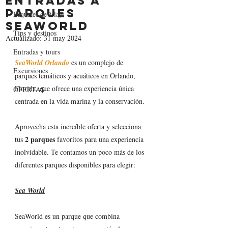
entradas a
parques
Paquetes de Viaje
Seaworld
Tips y destinos
Actualizado:
31 may 2024
Entradas y tours
SeaWorld Orlando
 es un complejo de 
Excursiones
parques temáticos y acuáticos en Orlando, 
Florida, que ofrece una experiencia única 
OFERTAS
centrada en la vida marina y la conservación.
Aprovecha esta incre
í
ble oferta y selecciona 
2 parques
tus 
 favoritos para una experiencia 
inolvidable. Te contamos un poco m
á
s de los 
diferentes parques disponibles para elegir:
Sea World
SeaWorld es un parque que combina 