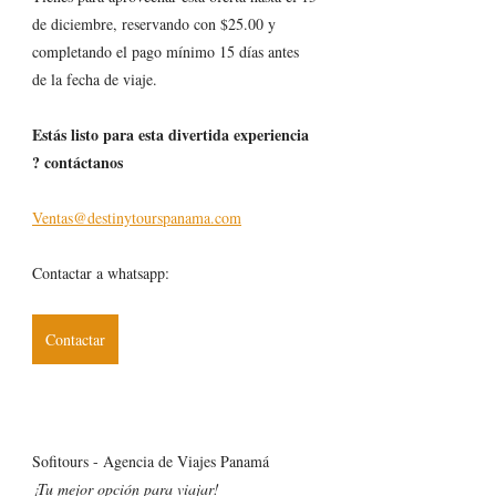
de diciembre, reservando con $25.00 y 
completando el pago m
í
nimo 15 d
í
as antes 
de la fecha de viaje.
Est
á
s listo para esta divertida experiencia 
? cont
á
ctanos
Ventas@destinytourspanama.com
Contactar a whatsapp:
Contactar
Sofitours - Agencia de Viajes Panamá
¡Tu mejor opción para viajar!