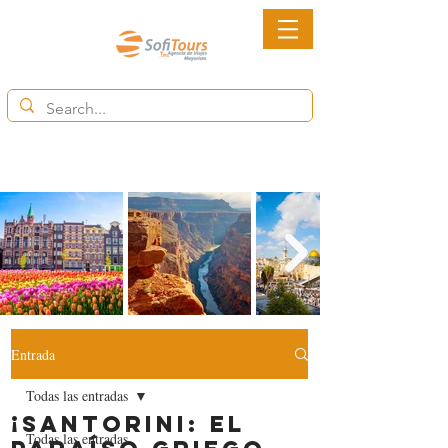
6852-2113
Ventas@destinytourspanama.com
Entrada
Todas las entradas
¡Santorini: El
Todas las entradas