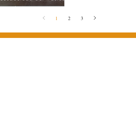
r exclusivo ✨
1
2
3