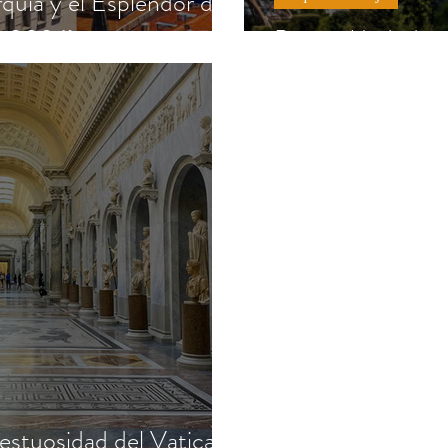
quía y el Esplendor de
 2026)
París y Madrid 
estuosidad del Vaticano