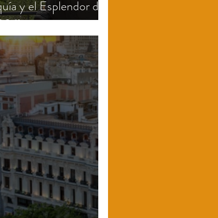
quía y el Esplendor de
026)