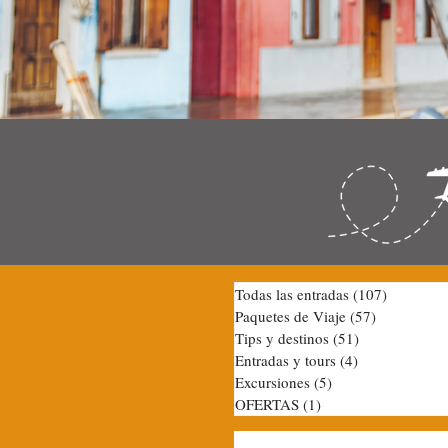
Todas las entradas
(107)
107 entra
Paquetes de Viaje
(57)
57 entradas
Tips y destinos
(51)
51 entradas
Entradas y tours
(4)
4 entradas
Excursiones
(5)
5 entradas
OFERTAS
(1)
1 entrada