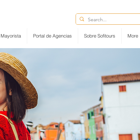
Ventas@destinytourspanama.com
6852-2113
Mayorista
Portal de Agencias
Sobre Sofitours
More