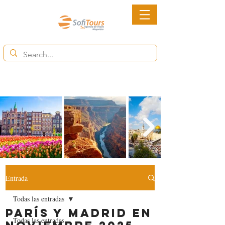
6852-2113
Ventas@destinytourspanama.com
Entrada
Todas las entradas
París y Madrid en
Todas las entradas